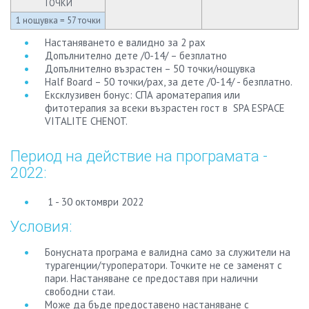
ТОЧКИ
1 нощувка = 57 точки
Настаняването е валидно за 2 рах
Допълнително дете /0-14/ – безплатно
Допълнително възрастен – 50 точки/нощувка
Half Board – 50 точки/рах, за дете /0-14/ - безплатно.
Ексклузивен бонус: СПА ароматерапия или
фитотерапия за всеки възрастен гост в SPA ESPACE
VITALITE CHENOT.
Период на действие на програмата -
2022:
1 - 30 октомври 2022
Условия:
Бонусната програма е валидна само за служители на
турагенции/туроператори. Точките не се заменят с
пари. Настаняване се предоставя при налични
свободни стаи.
Може да бъде предоставено настаняване с