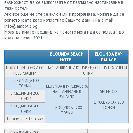
възможност да се възползвате от безплатно настаняване в
тези хотели.
Ако все още не сте се включили в програмата, можете да се
регистрирате като изпратите Вашите данни на e-mail:
info@ambotis.bg
Моля да имате предвид, че точките могат да се ползват до
края на сезон 2021.
ELOUNDA BEACH
ELOUNDA BAY
HOTEL
PALACE
ПОЛУЧЕНИ ТОЧКИ ОТ
НАСТАНЯВАНЕ /НОЩУВКИ/ СРЕЩУ ПОЛУЧЕНИ
РЕЗЕРВАЦИИ
ТОЧКИ
1 СЕДМИЦА100
ТОЧКИ
ELOUNDA и IMPERIAL SPA
НАСТАНЯВАНЕ В
SPLENDID
2 СЕДМИЦИ 200
БУНГАЛО
ТОЧКИ
1 НОЩУВКА - 200
3 СЕДМИЦИ 300
1 НОЩУВКА - 200
ТОЧКИ
ТОЧКИ
ТОЧКИ
1 нощувка = 14 точки
1 СЕДМИЦА 200