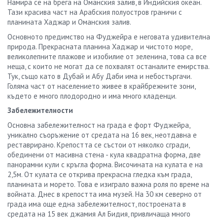
Намира се на брега на Оманския залив, в Индийския океан.
Тази красива част на Арабския полуостров граничи с
планината Хаджар и Оманския залив.
Основното предимство на Фуджейра е неговата удивителна
природа. Прекрасната планина Хаджар и чистото море,
великолепните плажове и изобилие от зеленина, това са все
неща, с които не могат да се похвалят останалите емирства.
Тук, също като в Дубай и Абу Даби има и небостъргачи.
Голяма част от населението живее в крайбрежните зони,
където е много плодородно и има много кладенци.
Забележителности
Основна забележителност на града е форт Фуджейра,
уникално съоръжение от средата на 16 век, неотдавна е
реставрирано.
К
репостта се състои от няколко сгради,
обединени от масивна стена -
кула квадратна форма, две
панорамни кули с кръгла форма. Височината на кулата е на
2,5
м.
От кулата се открива прекрасна гледка към града,
планината и морето
. Това
е изиграл
о
важна роля по време на
войната.
Днес в крепостта има музей. На 30 км северно от
града има още една забележителност, построената в
средата на 15 век джамия Ал Бидия, привличаща много