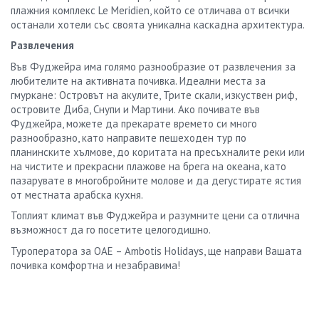
плажния комплекс Le Meridien, който се отличава от всички
останали хотели със своята уникална каскадна архитектура.
Развлечения
Във Фуджейра има голямо разнообразие от развлечения за
любителите на активната почивка. Идеални места за
гмуркане: Островът на акулите, Трите скали, изкуствен риф,
островите Диба, Снупи и Мартини. Ако почивате във
Фуджейра, можете да прекарате времето си много
разнообразно, като направите пешеходен тур по
планинските хълмове, до коритата на пресъхналите реки или
на чистите и прекрасни плажове на брега на океана, като
пазарувате в многобройните молове и да дегустирате ястия
от местната арабска кухня.
Топлият климат във Фуджейра и разумните цени са отлична
възможност да го посетите целогодишно.
Туроператора за ОАЕ – Ambotis Holidays, ще направи Вашата
почивка комфортна и незабравима!