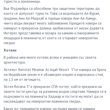
туристи и поклонници.
В
ъв Фуджейра са обособени
три защитени територии,
до
които
се допускат туристи. Това
са
водопади
те
Ал-Вура
я
,
градини, Аин Ал-Мадхаб и горещи извори
Аин Ал
-
Х
амур
,
чиито води лекуват много заболявания. Горещите извори се
намират в прекрасна долина заобиколена от ниски дървета.
Интерес представлява и пазара за камили и панорамните
площадки в планината, от които се откриват невероятни
гледки.
Хотели
В района има много хотели, всеки е уникален със своята
архитектура.
Хотелът Iberotel Miramar Al Aqah Resort 5*се намира на брега
на Индийския океан и е обзаведен изцяло в мароканси стил,
на 1,5 км от летището.
Хотел Rotana 5* е прекрасен СПА-хотел , който предлага на
своите гости център за различни водни спортове. Намира се в
подножието на планината Хаджар и гостите му могат да се
наслаждават на невероятни планински гледки.
Близо до термалните извори, на първа линия се намира