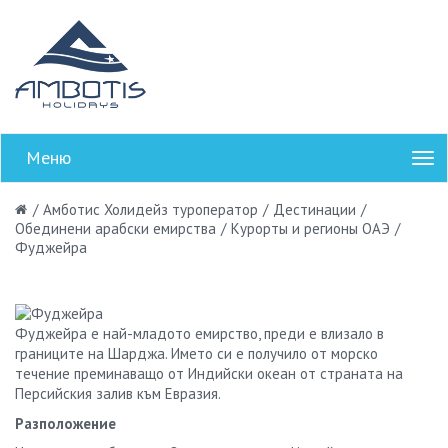
Меню
/
Амботис Холидейз туроператор
/
Дестинации
/
Обединени арабски емирства
/
Курорты и регионы ОАЭ
/
Фуджейра
Фуджейра е най-младото емирство, преди е влизало в
границите на Шарджа. Името си е получило от морско
течение преминаващо от Индийски океан от страната на
Персийския залив към Евразия.
Разположение